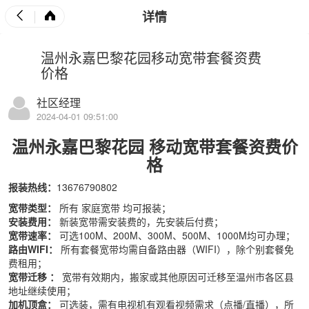
详情
温州永嘉巴黎花园移动宽带套餐资费
价格
社区经理
2024-04-01 09:51:00
温州永嘉巴黎花园
移动宽带套餐资费
价
格
报装热线：
13676790802
宽带
类型：
所有
家庭宽带
均可报装；
安装费用：
新装宽带需安装费的，先安装后付费；
宽带速率：
可选100M、200M、300M、500M、1000M均可办理；
路由WIFI：
所有套餐宽带均需自备路由器（WIFI），除个别套餐免
费租用；
宽带迁移
：
宽带有效期内，搬家或其他原因可迁移至温州市各区县
地址继续使用；
加机顶盒：
可选装，需有电视机有观看视频需求（点播/直播），所