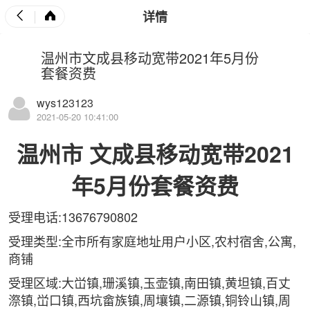
详情
温州市文成县移动宽带2021年5月份
套餐资费
wys123123
2021-05-20 10:41:00
温州市
文成县移动宽带
2021
年5月份套餐资费
受理电话:13676790802
受理类型:全市所有家庭地址用户小区,农村宿舍,公寓,
商铺
受理区域:大峃镇,珊溪镇,玉壶镇,南田镇,黄坦镇,百丈
漈镇,峃口镇,西坑畲族镇,周壤镇,二源镇,铜铃山镇,周