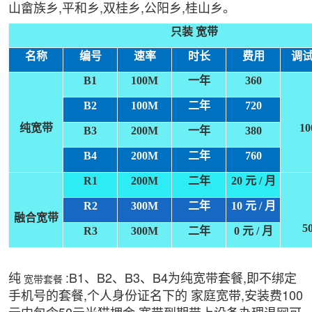
山畲族乡,平和乡,双桂乡,公阳乡,桂山乡。
只装
宽带
名称
编号
速率
时长
费用
调
B1
100M
一年
360
B2
100M
二年
720
纯宽带
10
B3
200M
一年
380
B4
200M
二年
760
R1
200M
二年
20
元
/
月
R2
300M
二年
10
元
/
月
融合宽带
5
R3
300M
二年
0
元
/
月
纯
:B1、B2、B3、B4为纯宽带套餐,即不绑定
宽带套餐
手机号的套餐,个人身份证名下的
家庭宽带
,安装费100