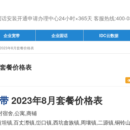
安装开通申请办理中心24小时×365天 客服热线:400-030
企业宽带
企业固话
IDC云数据
023年8月套餐价格表
月套餐价格表
带
2023年8月套餐价格表
宿舍,公寓,商铺
黄坦镇,百丈漈镇,峃口镇,西坑畲族镇,周壤镇,二源镇,铜铃山