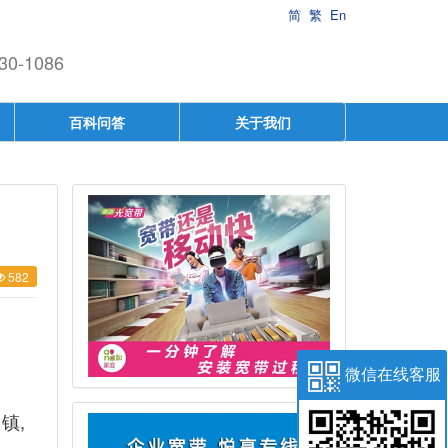
简
繁
En
-1086
百科问答
关于我们
582
微信在线客服
镇,