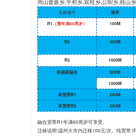
周山畲族乡,平和乡,双桂乡,公阳乡,桂山
名称编号
速率
R1
（需年满
60
周岁）
100M
R2
300M
R3
1000M
幸福家融合
500M
1000M
单宽带B1
200M
单宽带B2
300M
融合宽带R1年满60周岁可享受。
迁移说明∶温州大市内迁移100元/次。纯宽带