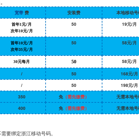
乡。
宽带
费
安装费
本地移动号
50
19元/月
首年1元
月
/
次年10元
月
/
50
58
元
/
月
首年10元
月
/
次年
元
月
35
/
58
元
/
月
50
30元每月
/
50
168
元
/
月
/
50
198
元
/
月
350
免
（需先缴费）
无需本地号
400
免
（需先缴费）
无需本地号
∶不需要绑定浙江移动号码。