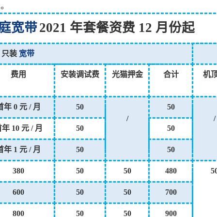
乡。
庭宽带
2021
年套餐资费
12
月份起
只装
宽带
费用
安装调试费
光猫押金
合计
机
首年
0
元
/
月
50
50
/
/
首年
10
元
/
月
50
50
首年
1
元
/
月
50
50
380
50
50
480
5
600
50
50
700
800
50
50
900