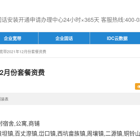
安装开通申请办理中心24小时×365天 客服热线:400-030
企业宽带
企业固话
IDC云数据
带2021年12月份套餐资费
12月份套餐资费
报装表
宿舍,公寓,商铺
黄坦镇,百丈漈镇,峃口镇,西坑畲族镇,周壤镇,二源镇,铜铃山