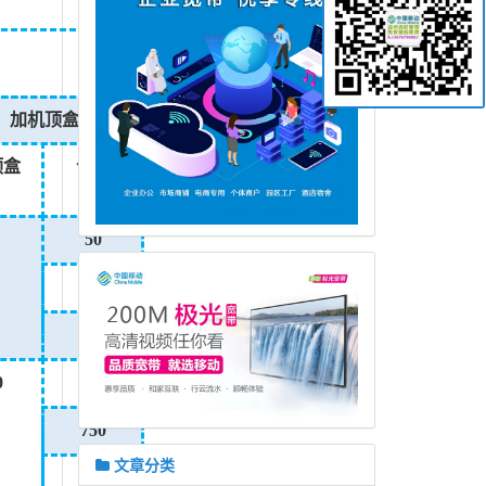
加机顶盒
顶盒
合计
50
50
50
0
530
750
文章分类
950