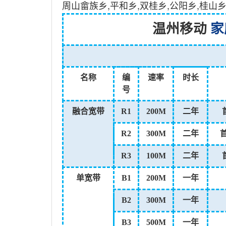
周山畲族乡,平和乡,双桂乡,公阳乡,桂山
温州移动
家
名称
编
速率
时长
号
融合宽带
R1
200M
二年
R2
300M
二年
R3
100M
二年
单宽带
B1
200M
一年
B2
300M
一年
B3
500M
一年