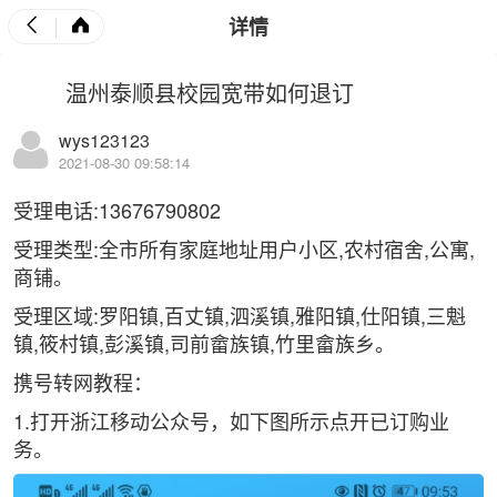
详情
温州泰顺县校园宽带如何退订
wys123123
2021-08-30 09:58:14
受理电话:13676790802
受理类型:全市所有家庭地址用户小区,农村宿舍,公寓,
商铺。
受理区域:罗阳镇,百丈镇,泗溪镇,雅阳镇,仕阳镇,三魁
镇,筱村镇,彭溪镇,司前畲族镇,竹里畲族乡。
携号转网教程：
1.打开浙江移动公众号，如下图所示点开已订购业
务。