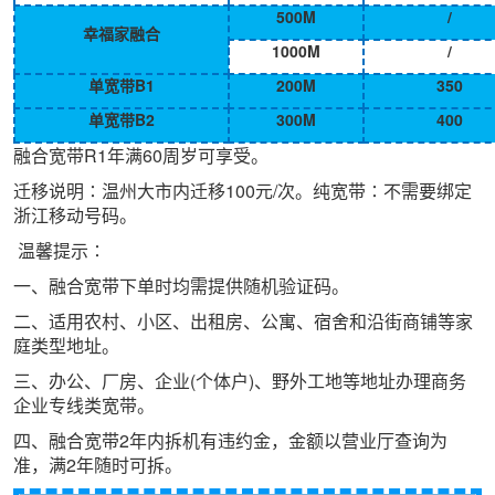
500M
/
幸福家融合
1000M
/
单宽带B1
200M
350
单宽带B2
300M
400
融合宽带R1年满60周岁可享受。
迁移说明∶温州大市内迁移100元/次。纯宽带∶不需要绑定
浙江移动号码。
温馨提示∶
一、融合宽带下单时均需提供随机验证码。
二、适用农村、小区、出租房、公寓、宿舍和沿街商铺等家
庭类型地址。
三、办公、厂房、企业(个体户)、野外工地等地址办理商务
企业专线类宽带。
四、融合宽带2年内拆机有违约金，金额以营业厅查询为
准，满2年随时可拆。