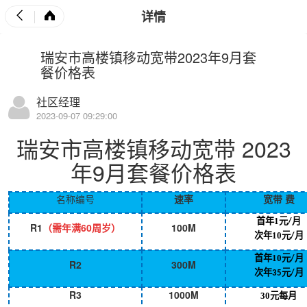
详情
瑞安市高楼镇移动宽带2023年9月套
餐价格表
社区经理
2023-09-07 09:29:00
瑞安市高楼镇
移动宽带
2023
年9月套餐价格表
名称编号
速率
宽带
费
首年1元
月
/
R1
（需年满
60
周岁）
100M
次年10元
月
/
首年10元
月
/
R2
300M
次年
元
月
35
/
R3
1000M
30元每月