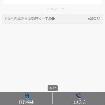
上拉显示下一页
© 温州移动宽带固话受理中心----宁波
8.6
悦晟信息技术有限公司
3
/
17
预约报装
电话咨询